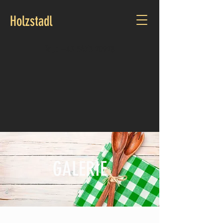
Holzstadl
Tel.:
+43 5673 20928
GALERIE